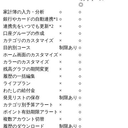
◎
家計簿の入力・分析
○
○
銀行やカードの自動連携*1
○
○
連携先をいつでも更新*2
×
○
口座グループの作成
×
○
カテゴリのカスタマイズ
×
○
目的別コース
制限あり
○
ホーム画面のカスタマイズ
×
○
カラーのカスタマイズ
×
○
残高グラフの期間変更
×
○
履歴の一括編集
×
○
ライフプラン
×
○
わたしの給付金
×
○
発見リストの保存
制限あり
○
カテゴリ別予算アラート
×
○
ポイント有効期限アラート
×
○
複数アカウント切替
×
○
履歴のダウンロード
制限あり
○