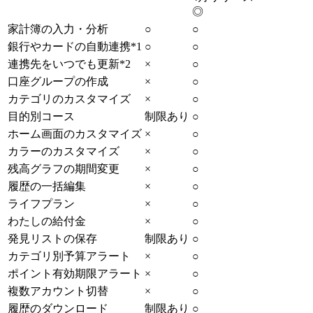
◎
家計簿の入力・分析
○
○
銀行やカードの自動連携*1
○
○
連携先をいつでも更新*2
×
○
口座グループの作成
×
○
カテゴリのカスタマイズ
×
○
目的別コース
制限あり
○
ホーム画面のカスタマイズ
×
○
カラーのカスタマイズ
×
○
残高グラフの期間変更
×
○
履歴の一括編集
×
○
ライフプラン
×
○
わたしの給付金
×
○
発見リストの保存
制限あり
○
カテゴリ別予算アラート
×
○
ポイント有効期限アラート
×
○
複数アカウント切替
×
○
履歴のダウンロード
制限あり
○